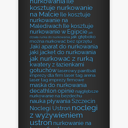
nurkowania
Ile
kosztuje nurkowanie
na Malcie
Ile kosztuje
nurkowanie na
Malediwach
Ile kosztuje
nurkowanie w Egipcie
jak
jak głęboko
działa rurka do nurkowania
można nurkować bez sprzętu
Jaki aparat do nurkowania
jaki jacket do nurkowania
jak nurkować z rurką
kwatery z łazienkami
gołuchów
laserowy paintball
imprezy dla firm
laser tag arena
laser tag imprezy firmowe
maska do nurkowania
decathlon opinie
najgłębsze
nurkowanie na bezdechu
nauka pływania Szczecin
noclegi
Noclegi Ustroń
z wyżywieniem
ustroń
nurkowanie na