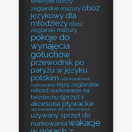
teneryfie
obozy
obóz
żeglarskie mazury
językowy dla
młodzieży
obóz
żeglarski mazury
pokoje do
wynajęcia
gołuchów
przewodnik po
paryżu w języku
polskim
rafa koralowa
rejsy żeglarskie
nurkowanie
rekord nurkowanie na
sprzęt i
bezdechu
akcesoria pływackie
uprawnienia do nurkowania
używany sprzęt do
wakacje
nurkowania
w górach z