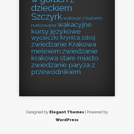
dzieckiem
Szczyrk
wakacje z kursem
wakacyjne
nurkowania
kursy językowe
wycieczki krynica zdrój
zwiedzanie Krakowa
melexem
zwiedzanie
krakowa stare miasto
zwiedzanie paryża z
przewodnikiem
Designed by
Elegant Themes
| Powered by
WordPress