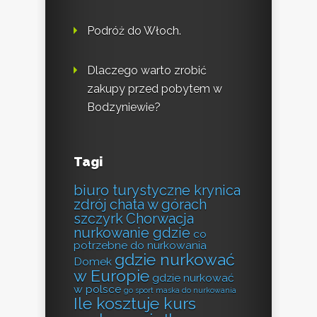
Podróż do Włoch.
Dlaczego warto zrobić
zakupy przed pobytem w
Bodzyniewie?
Tagi
biuro turystyczne krynica
zdrój
chata w górach
szczyrk
Chorwacja
nurkowanie gdzie
co
potrzebne do nurkowania
gdzie nurkować
Domek
w Europie
gdzie nurkować
w polsce
go sport maska do nurkowania
Ile kosztuje kurs