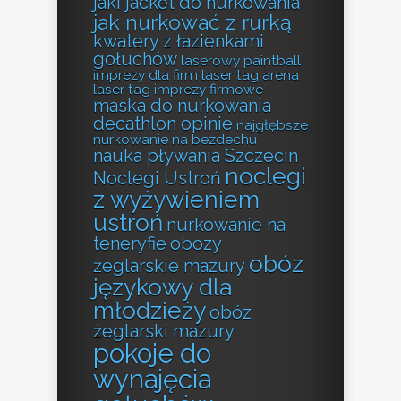
jaki jacket do nurkowania
jak nurkować z rurką
kwatery z łazienkami
gołuchów
laserowy paintball
imprezy dla firm
laser tag arena
laser tag imprezy firmowe
maska do nurkowania
decathlon opinie
najgłębsze
nurkowanie na bezdechu
nauka pływania Szczecin
noclegi
Noclegi Ustroń
z wyżywieniem
ustroń
nurkowanie na
teneryfie
obozy
obóz
żeglarskie mazury
językowy dla
młodzieży
obóz
żeglarski mazury
pokoje do
wynajęcia