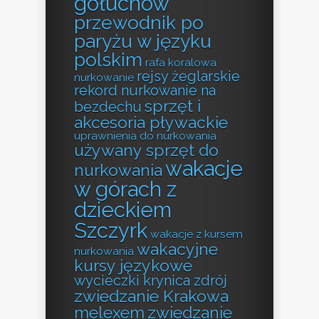
gołuchów
przewodnik po
paryżu w języku
polskim
rafa koralowa
rejsy żeglarskie
nurkowanie
rekord nurkowanie na
sprzęt i
bezdechu
akcesoria pływackie
uprawnienia do nurkowania
używany sprzęt do
wakacje
nurkowania
w górach z
dzieckiem
Szczyrk
wakacje z kursem
wakacyjne
nurkowania
kursy językowe
wycieczki krynica zdrój
zwiedzanie Krakowa
melexem
zwiedzanie