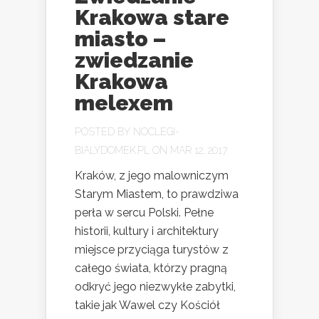
Krakowa stare
miasto –
zwiedzanie
Krakowa
melexem
POSTED BY
NOCLEGI-
BIALYDOMEK.PL
ON MAR 12, 2017
Kraków, z jego malowniczym
Starym Miastem, to prawdziwa
perła w sercu Polski. Pełne
historii, kultury i architektury
miejsce przyciąga turystów z
całego świata, którzy pragną
odkryć jego niezwykłe zabytki,
takie jak Wawel czy Kościół