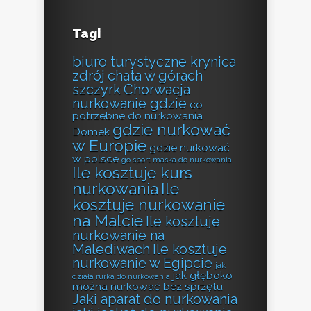
Tagi
biuro turystyczne krynica
zdrój
chata w górach
szczyrk
Chorwacja
nurkowanie gdzie
co
potrzebne do nurkowania
gdzie nurkować
Domek
w Europie
gdzie nurkować
w polsce
go sport maska do nurkowania
Ile kosztuje kurs
nurkowania
Ile
kosztuje nurkowanie
na Malcie
Ile kosztuje
nurkowanie na
Malediwach
Ile kosztuje
nurkowanie w Egipcie
jak
jak głęboko
działa rurka do nurkowania
można nurkować bez sprzętu
Jaki aparat do nurkowania