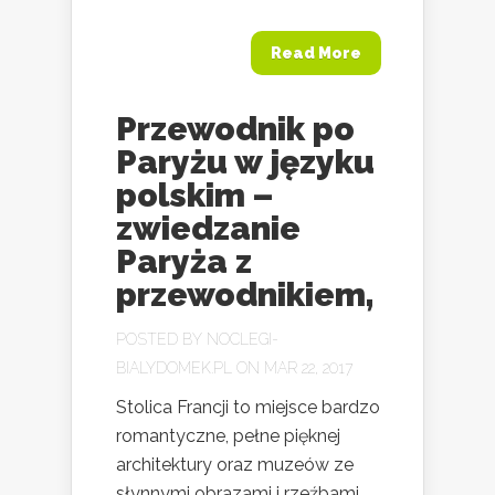
Read More
Przewodnik po
Paryżu w języku
polskim –
zwiedzanie
Paryża z
przewodnikiem,
POSTED BY
NOCLEGI-
BIALYDOMEK.PL
ON MAR 22, 2017
Stolica Francji to miejsce bardzo
romantyczne, pełne pięknej
architektury oraz muzeów ze
słynnymi obrazami i rzeźbami.