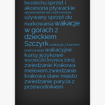
sprzęt i
bezdechu
akcesoria pływackie
uprawnienia do nurkowania
używany sprzęt do
wakacje
nurkowania
w górach z
dzieckiem
Szczyrk
wakacje z kursem
wakacyjne
nurkowania
kursy językowe
wycieczki krynica zdrój
zwiedzanie Krakowa
melexem
zwiedzanie
krakowa stare miasto
zwiedzanie paryża z
przewodnikiem