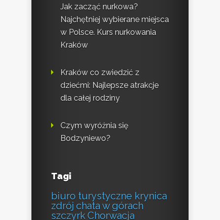
Jak zacząć nurkowa?
Najchętniej wybierane miejsca
w Polsce. Kurs nurkowania
Kraków
Kraków co zwiedzić z
dziećmi: Najlepsze atrakcje
dla całej rodziny
Czym wyróżnia się
Bodzyniewo?
Tagi
biuro turystyczne krynica
zdrój
chata w górach
szczyrk
Chorwacja