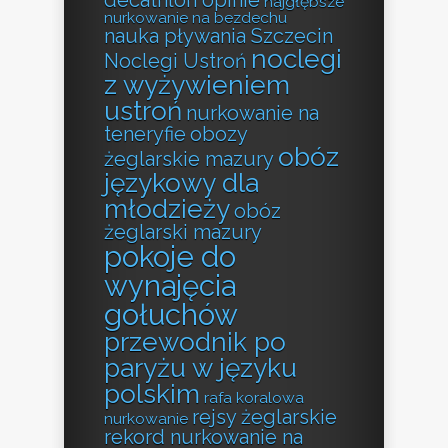
decathlon opinie
najgłębsze
nurkowanie na bezdechu
nauka pływania Szczecin
noclegi
Noclegi Ustroń
z wyżywieniem
ustroń
nurkowanie na
teneryfie
obozy
obóz
żeglarskie mazury
językowy dla
młodzieży
obóz
żeglarski mazury
pokoje do
wynajęcia
gołuchów
przewodnik po
paryżu w języku
polskim
rafa koralowa
rejsy żeglarskie
nurkowanie
rekord nurkowanie na