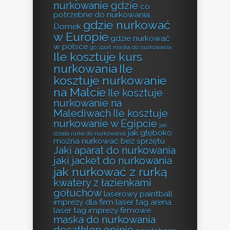
nurkowanie gdzie
co
potrzebne do nurkowania
gdzie nurkować
Domek
w Europie
gdzie nurkować
w polsce
go sport maska do nurkowania
Ile kosztuje kurs
nurkowania
Ile
kosztuje nurkowanie
na Malcie
Ile kosztuje
nurkowanie na
Malediwach
Ile kosztuje
nurkowanie w Egipcie
jak
jak głęboko
działa rurka do nurkowania
można nurkować bez sprzętu
Jaki aparat do nurkowania
jaki jacket do nurkowania
jak nurkować z rurką
kwatery z łazienkami
gołuchów
laserowy paintball
imprezy dla firm
laser tag arena
laser tag imprezy firmowe
maska do nurkowania