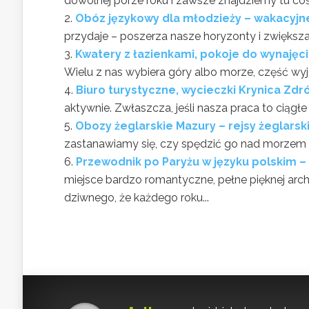
dowolnej porze roku i zawsze znajdziemy tu coś
Obóz językowy dla młodzieży – wakacyjn
przydaje – poszerza nasze horyzonty i zwiększa s
Kwatery z łazienkami, pokoje do wynaję
Wielu z nas wybiera góry albo morze, część wyj
Biuro turystyczne, wycieczki Krynica Zdró
aktywnie. Zwłaszcza, jeśli nasza praca to ciągłe 
Obozy żeglarskie Mazury – rejsy żeglarsk
zastanawiamy się, czy spędzić go nad morzem 
Przewodnik po Paryżu w języku polskim –
miejsce bardzo romantyczne, pełne pięknej arch
dziwnego, że każdego roku...