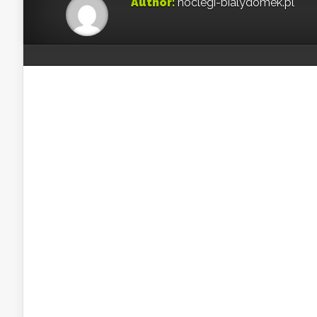
Author:
noclegi-bialydomek.pl