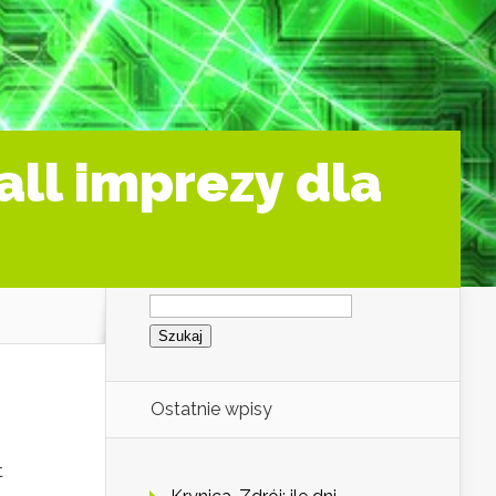
all imprezy dla
Szukaj:
Ostatnie wpisy
t