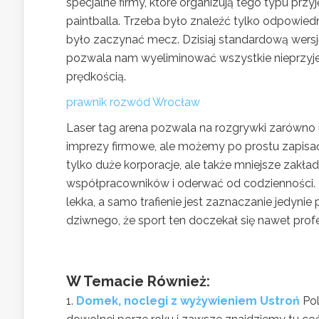
specjalne firmy, które organizują tego typu pr
paintballa. Trzeba było znaleźć tylko odpowiedn
było zaczynać mecz. Dzisiaj standardową wersję 
pozwala nam wyeliminować wszystkie nieprzyje
prędkością.
prawnik rozwód Wrocław
Laser tag arena pozwala na rozgrywki zarówno na
imprezy firmowe, ale możemy po prostu zapisać 
tylko duże korporacje, ale także mniejsze zakła
współpracowników i oderwać od codzienności. L
lekka, a samo trafienie jest zaznaczanie jedyni
dziwnego, że sport ten doczekał się nawet prof
W Temacie Również:
Domek, noclegi z wyżywieniem Ustroń
Po