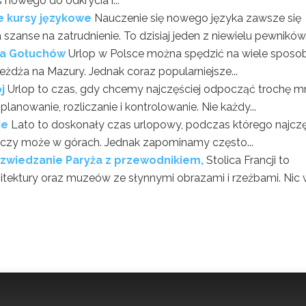
 nowego do odkrycia i...
e kursy językowe
Nauczenie się nowego języka zawsze się
zanse na zatrudnienie. To dzisiaj jeden z niewielu pewników.
cia Gołuchów
Urlop w Polsce można spędzić na wiele sposo
eżdża na Mazury. Jednak coraz popularniejsze...
j
Urlop to czas, gdy chcemy najczęściej odpocząć trochę mn
planowanie, rozliczanie i kontrolowanie. Nie każdy...
ie
Lato to doskonały czas urlopowy, podczas którego najczę
czy może w górach. Jednak zapominamy często...
 zwiedzanie Paryża z przewodnikiem,
Stolica Francji to
itektury oraz muzeów ze słynnymi obrazami i rzeźbami. Nic 