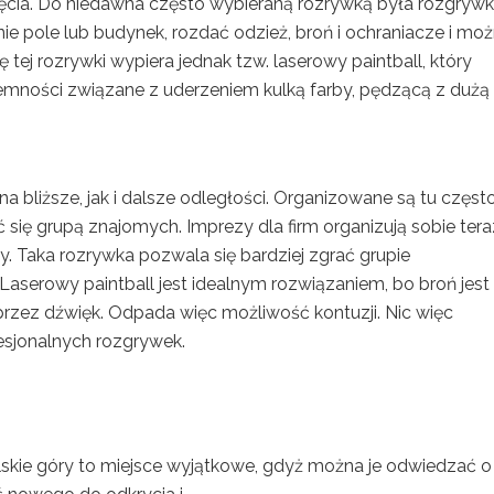
zyjęcia. Do niedawna często wybieraną rozrywką była rozgryw
ie pole lub budynek, rozdać odzież, broń i ochraniacze i mo
tej rozrywki wypiera jednak tzw. laserowy paintball, który
mności związane z uderzeniem kulką farby, pędzącą z dużą
 bliższe, jak i dalsze odległości. Organizowane są tu częst
się grupą znajomych. Imprezy dla firm organizują sobie tera
dy. Taka rozrywka pozwala się bardziej zgrać grupie
aserowy paintball jest idealnym rozwiązaniem, bo broń jest
e przez dźwięk. Odpada więc możliwość kontuzji. Nic więc
esjonalnych rozgrywek.
lskie góry to miejsce wyjątkowe, gdyż można je odwiedzać o