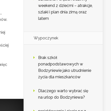
weekend z dziećmi – atrakcje,
szlaki i plan dnia zimą oraz
..
latem
bów.
iej
Wypoczynek
ściej
Brak szkół
ponadpodstawowych w
więc
Bodzyniewie jako utrudnienie
życia dla mieszkańców
Dlaczego warto wybrać się
na urlop do Bodzyniewa?