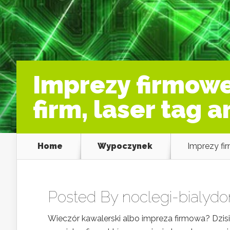
Imprezy firmowe
firm, laser tag 
Home
Wypoczynek
Imprezy fir
Posted By
noclegi-bialydo
Wieczór kawalerski albo impreza firmowa? Dzis