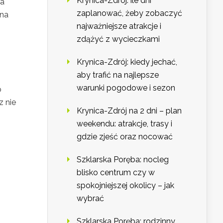
Krynica-Zdrój: ile dni
ka
zaplanować, żeby zobaczyć
żna
najważniejsze atrakcje i
zdążyć z wycieczkami
Krynica-Zdrój: kiedy jechać,
aby trafić na najlepsze
warunki pogodowe i sezon
o
z nie
Krynica-Zdrój na 2 dni – plan
weekendu: atrakcje, trasy i
gdzie zjeść oraz nocować
Szklarska Poręba: nocleg
blisko centrum czy w
spokojniejszej okolicy – jak
wybrać
Szklarska Poręba: rodzinny