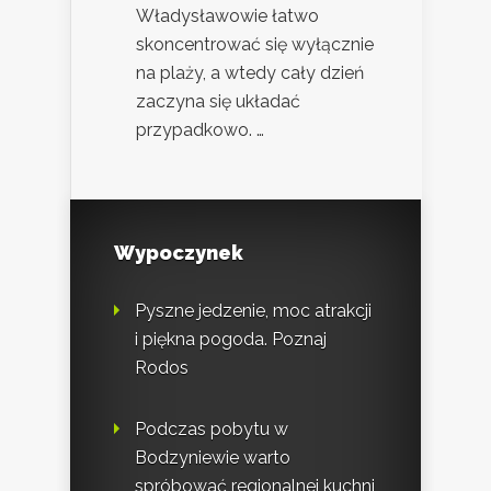
Władysławowie łatwo
skoncentrować się wyłącznie
na plaży, a wtedy cały dzień
zaczyna się układać
przypadkowo. …
Wypoczynek
Pyszne jedzenie, moc atrakcji
i piękna pogoda. Poznaj
Rodos
Podczas pobytu w
Bodzyniewie warto
spróbować regionalnej kuchni