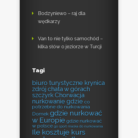
Bodzyniewo – raj dla
wędkarzy
Van to nie tylko samochód –
kilka słów o jeziorze w Turcji
Tagi
biuro turystyczne krynica
zdrój
chata w górach
szczyrk
Chorwacja
nurkowanie gdzie
co
potrzebne do nurkowania
gdzie nurkować
Domek
w Europie
gdzie nurkować
w polsce
go sport maska do nurkowania
Ile kosztuje kurs