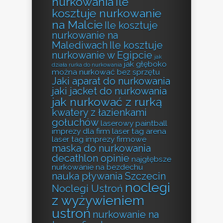
nurkowania
Ile
kosztuje nurkowanie
na Malcie
Ile kosztuje
nurkowanie na
Malediwach
Ile kosztuje
nurkowanie w Egipcie
jak
jak głęboko
działa rurka do nurkowania
można nurkować bez sprzętu
Jaki aparat do nurkowania
jaki jacket do nurkowania
jak nurkować z rurką
kwatery z łazienkami
gołuchów
laserowy paintball
imprezy dla firm
laser tag arena
laser tag imprezy firmowe
maska do nurkowania
decathlon opinie
najgłębsze
nurkowanie na bezdechu
nauka pływania Szczecin
noclegi
Noclegi Ustroń
z wyżywieniem
ustroń
nurkowanie na