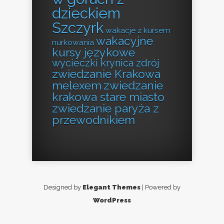
dzieckiem
Szczyrk
wakacje z kursem
wakacyjne
nurkowania
kursy językowe
wycieczki krynica zdrój
zwiedzanie Krakowa
melexem
zwiedzanie
krakowa stare miasto
zwiedzanie paryża z
przewodnikiem
Designed by
Elegant Themes
| Powered by
WordPress