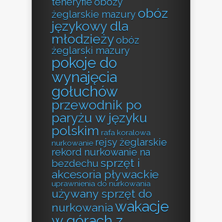
teneryfie
obozy
obóz
żeglarskie mazury
językowy dla
młodzieży
obóz
żeglarski mazury
pokoje do
wynajęcia
gołuchów
przewodnik po
paryżu w języku
polskim
rafa koralowa
rejsy żeglarskie
nurkowanie
rekord nurkowanie na
sprzęt i
bezdechu
akcesoria pływackie
uprawnienia do nurkowania
używany sprzęt do
wakacje
nurkowania
w górach z