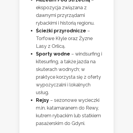
ekspozycja związana z
dawnymi przyrządami
rybackimi i historią regionu.
Ścieżki przyrodnicze
–
Torfowe Kłyle oraz Żyzne
Lasy z Orlicą.
Sporty wodne
– windsurfing i
kitesurfing, a także jazda na
skuterach wodnych; w
praktyce korzysta się z oferty
wypożyczalni i lokalnych
usług.
Rejsy
– sezonowe wycieczki
m.in. katamaranem do Rewy,
kutrem rybackim lub statkiem
pasażerskim do Gdyni.