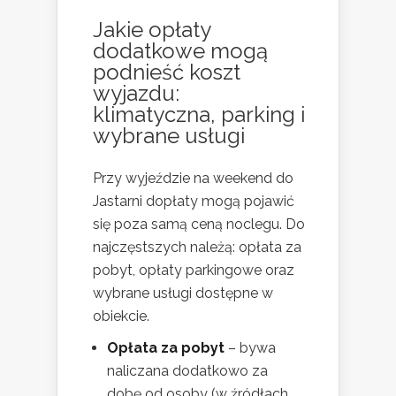
Jakie opłaty
dodatkowe mogą
podnieść koszt
wyjazdu:
klimatyczna, parking i
wybrane usługi
Przy wyjeździe na weekend do
Jastarni dopłaty mogą pojawić
się poza samą ceną noclegu. Do
najczęstszych należą: opłata za
pobyt, opłaty parkingowe oraz
wybrane usługi dostępne w
obiekcie.
Opłata za pobyt
– bywa
naliczana dodatkowo za
dobę od osoby (w źródłach