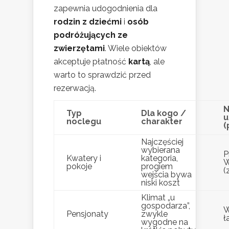
zapewnia udogodnienia dla
rodzin z dziećmi
i
osób
podróżujących ze
zwierzętami
. Wiele obiektów
akceptuje płatność
kartą
, ale
warto to sprawdzić przed
rezerwacją.
N
Typ
Dla kogo /
u
noclegu
charakter
(
Najczęściej
wybierana
P
Kwatery i
kategoria,
W
pokoje
progiem
(
wejścia bywa
niski koszt
Klimat „u
gospodarza”,
W
Pensjonaty
zwykle
ł
wygodne na