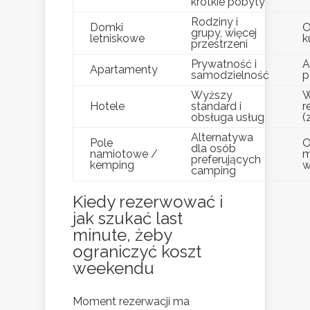
krótkie pobyty
Rodziny i
Domki
O
grupy, więcej
letniskowe
k
przestrzeni
Prywatność i
A
Apartamenty
samodzielność
p
Wyższy
W
Hotele
standard i
r
obsługa usług
(
Alternatywa
Pole
O
dla osób
namiotowe /
m
preferujących
kemping
w
camping
Kiedy rezerwować i
jak szukać last
minute, żeby
ograniczyć koszt
weekendu
Moment rezerwacji ma