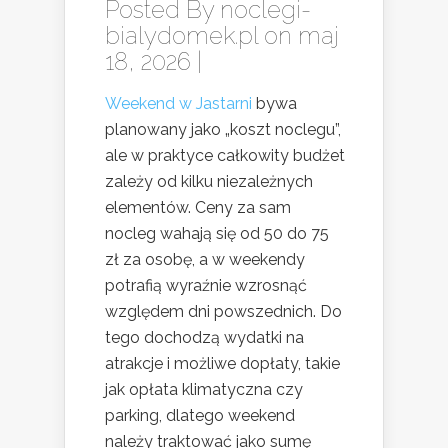
Posted By
noclegi-
bialydomek.pl
on maj
18, 2026 |
Weekend w Jastarni
bywa
planowany jako „koszt noclegu”,
ale w praktyce całkowity budżet
zależy od kilku niezależnych
elementów. Ceny za sam
nocleg wahają się od 50 do 75
zł za osobę, a w weekendy
potrafią wyraźnie wzrosnąć
względem dni powszednich. Do
tego dochodzą wydatki na
atrakcje i możliwe dopłaty, takie
jak opłata klimatyczna czy
parking, dlatego weekend
należy traktować jako sumę