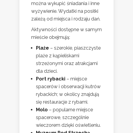
można wykupić śniadania i inne
wyżywienie. Wydatki na posiłki
zależą od miejsca i rodzaju dań.
Aktywności dostępne w samym
mieście obejmują:
Plaże
– szerokie, piaszczyste
plaże z kąpieliskami
strzeżonymi oraz atrakcjami
dla dzieci.
Port rybacki
– miejsce
spacerów i obserwacji kutrów
rybackich; w okolicy znajdują
się restauracje z rybami.
Molo
– popularne miejsce
spacerowe, szczególnie
wieczorem dzięki oświetleniu.
Muzeum Pod Strzechą
–