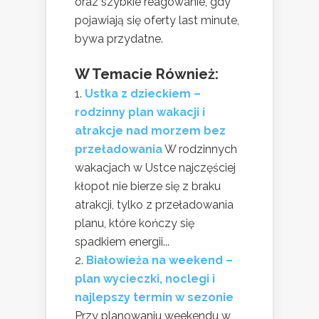
oraz szybkie reagowanie, gdy
pojawiają się oferty last minute,
bywa przydatne.
W Temacie Również:
Ustka z dzieckiem –
rodzinny plan wakacji i
atrakcje nad morzem bez
przeładowania
W rodzinnych
wakacjach w Ustce najczęściej
kłopot nie bierze się z braku
atrakcji, tylko z przeładowania
planu, które kończy się
spadkiem energii...
Białowieża na weekend –
plan wycieczki, noclegi i
najlepszy termin w sezonie
Przy planowaniu weekendu w