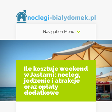
Navigation Menu
Ile kosztuje weekend
w Jastarni: nocleg,
jedzenie i atrakcje
oraz opłaty
dodatkowe