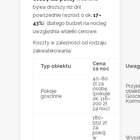
bywa droższy niż dni
powszednie (wzrost o ok.
17–
43%
), dlatego budżet na nocleg
uwzględnia widełki cenowe.
Koszty w zależności od rodzaju
zakwaterowania:
Cena
Typ obiektu
Uwag
za noc
40–80
zł za
Przyk
osobę
Pokoje
obiekt
(pokoje:
gościnne
Gości
ok. 116–
Korm
200 zł
za noc)
180–
550 zł
za
pokój;
w
Wysok