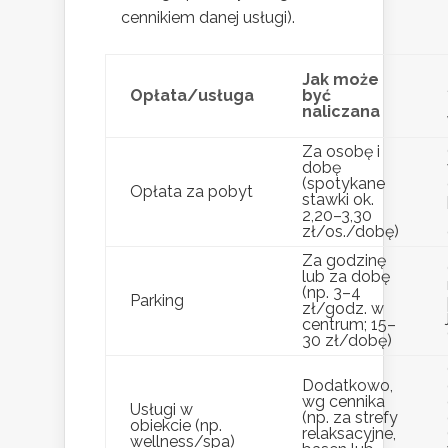
cennikiem danej usługi).
Jak może
Opłata/usługa
być
naliczana
Za osobę i
dobę
(spotykane
Opłata za pobyt
stawki ok.
2,20–3,30
zł/os./dobę)
Za godzinę
lub za dobę
(np. 3–4
Parking
zł/godz. w
centrum; 15–
30 zł/dobę)
Dodatkowo,
wg cennika
Usługi w
(np. za strefy
obiekcie (np.
relaksacyjne,
wellness/spa)