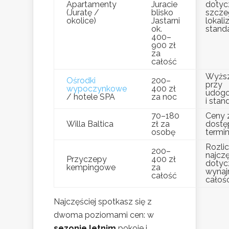
Apartamenty
Juracie
dotyc
(Juratę /
blisko
szcze
okolice)
Jastarni
lokaliz
ok.
stand
400–
900 zł
za
całość
Wyższ
Ośrodki
200–
przy
wypoczynkowe
400 zł
udogo
/ hotele SPA
za noc
i stan
70–180
Ceny 
Willa Baltica
zł za
dostę
osobę
termi
Rozli
200–
najczę
Przyczepy
400 zł
dotyc
kempingowe
za
wyna
całość
całośc
Najczęściej spotkasz się z
dwoma poziomami cen: w
sezonie letnim
pokoje i