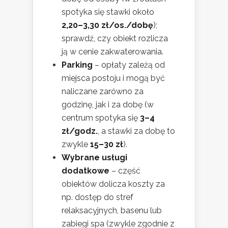
spotyka się stawki około
2,20–3,30 zł/os./dobę
);
sprawdź, czy obiekt rozlicza
ją w cenie zakwaterowania.
Parking
– opłaty zależą od
miejsca postoju i mogą być
naliczane zarówno za
godzinę, jak i za dobę (w
centrum spotyka się
3–4
zł/godz.
, a stawki za dobę to
zwykle
15–30 zł
).
Wybrane usługi
dodatkowe
– część
obiektów dolicza koszty za
np. dostęp do stref
relaksacyjnych, basenu lub
zabiegi spa (zwykle zgodnie z