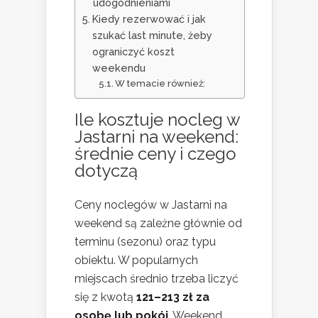
udogodnieniami
Kiedy rezerwować i jak
szukać last minute, żeby
ograniczyć koszt
weekendu
W temacie również:
Ile kosztuje
nocleg w
Jastarni
na weekend:
średnie ceny i czego
dotyczą
Ceny noclegów w Jastarni na
weekend są zależne głównie od
terminu (sezonu) oraz typu
obiektu. W popularnych
miejscach średnio trzeba liczyć
się z kwotą
121–213 zł za
osobę lub pokój
. Weekend