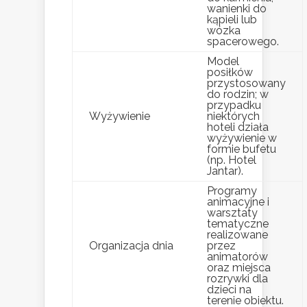
wanienki do
kąpieli lub
wózka
spacerowego.
Model
posiłków
przystosowany
do rodzin; w
przypadku
Wyżywienie
niektórych
hoteli działa
wyżywienie w
formie bufetu
(np. Hotel
Jantar).
Programy
animacyjne i
warsztaty
tematyczne
realizowane
Organizacja dnia
przez
animatorów
oraz miejsca
rozrywki dla
dzieci na
terenie obiektu.