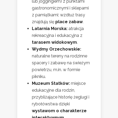
lub joggingiem) z punktami
gastronomicznymi i sklepami
z pamiątkami; wzdłuż trasy
znajdują się
place zabaw
.
Latarnia Morska:
atrakcja
rekreacyjna i edukacyjna z
tarasem widokowym
.
Wydmy Orzechowskie:
naturalne tereny na rodzinne
spacery i zabawę na świeżym
powietrzu, m.in. w formie
pikniku.
Muzeum Statków:
miejsce
edukacyjne dla rodzin,
przybliżające historię żeglugi i
rybołówstwa dzięki
wystawom o charakterze
interaktywnym
.