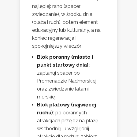
najlepiej: rano (spacer i
zwiedzanie), w środku dnia
(plaża i ruch), potem element
edukacyjny lub kulturalny, a na
koniec regeneracja i
spokojniejszy wieczór.
Blok poranny (miasto i
punkt startowy dnia):
zaplanuj spacer po
Promenadzie Nadmorskiej
oraz zwiedzanie latarni
morskiej.
Blok plażowy (najwięcej
ruchu):
po porannych
atrakcjach przejdź na plażę
wschodnią i uwzględnij
atrakcje dla rodzin; zabierz