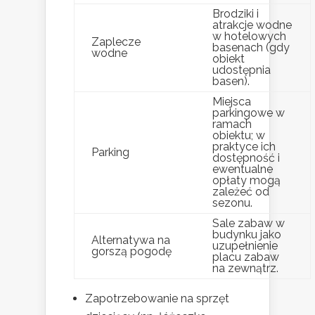
Brodziki i
atrakcje wodne
w hotelowych
Zaplecze
basenach (gdy
wodne
obiekt
udostępnia
basen).
Miejsca
parkingowe w
ramach
obiektu; w
praktyce ich
Parking
dostępność i
ewentualne
opłaty mogą
zależeć od
sezonu.
Sale zabaw w
budynku jako
Alternatywa na
uzupełnienie
gorszą pogodę
placu zabaw
na zewnątrz.
Zapotrzebowanie na sprzęt