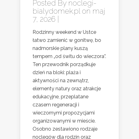
Posted By
noclegi-
bialydomek.pl
on maj
7, 2026 |
Rodzinny weekend w Ustce
łatwo zamienić w gonitwę, bo
nadmorskie plany kuszą
tempem „od świtu do wieczora”.
Ten przewodnik porządkuje
dzień na bloki: plaża i
aktywności na zewnątrz,
elementy natury oraz atrakcje
edukacyjne, przeplatane
czasem regeneracji i
wieczornymi propozycjami
organizowanymi w mieście.
Osobno zestawiono rodzaje
noclegów dla rodzin oraz