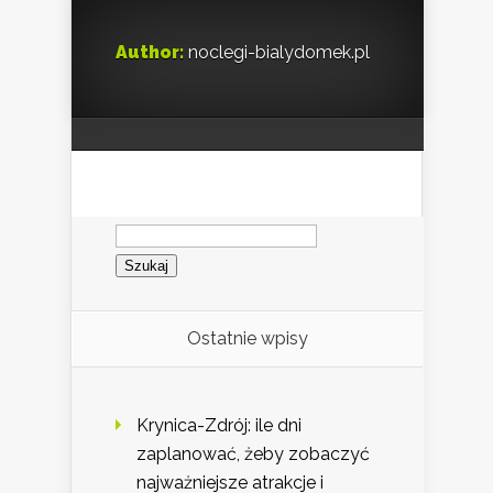
Author:
noclegi-bialydomek.pl
Szukaj:
Ostatnie wpisy
Krynica-Zdrój: ile dni
zaplanować, żeby zobaczyć
najważniejsze atrakcje i