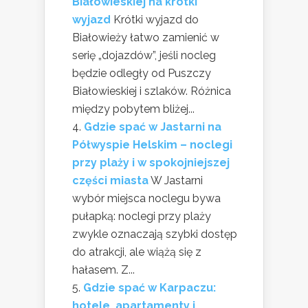
Białowieskiej na krótki
wyjazd
Krótki wyjazd do
Białowieży łatwo zamienić w
serię „dojazdów”, jeśli nocleg
będzie odległy od Puszczy
Białowieskiej i szlaków. Różnica
między pobytem bliżej...
Gdzie spać w Jastarni na
Półwyspie Helskim – noclegi
przy plaży i w spokojniejszej
części miasta
W Jastarni
wybór miejsca noclegu bywa
pułapką: noclegi przy plaży
zwykle oznaczają szybki dostęp
do atrakcji, ale wiążą się z
hałasem. Z...
Gdzie spać w Karpaczu:
hotele, apartamenty i