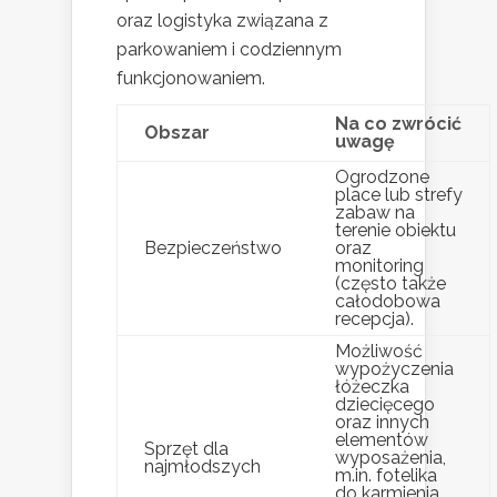
oraz logistyka związana z
parkowaniem i codziennym
funkcjonowaniem.
Na co zwrócić
Obszar
uwagę
Ogrodzone
place lub strefy
zabaw na
terenie obiektu
Bezpieczeństwo
oraz
monitoring
(często także
całodobowa
recepcja).
Możliwość
wypożyczenia
łóżeczka
dziecięcego
oraz innych
elementów
Sprzęt dla
wyposażenia,
najmłodszych
m.in. fotelika
do karmienia,