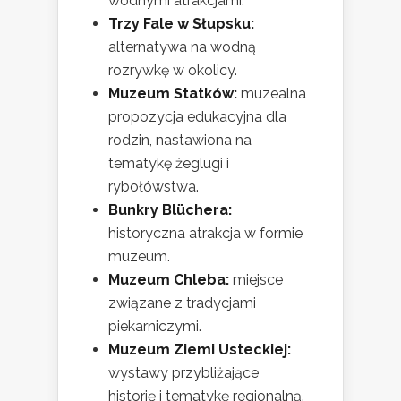
wodnymi atrakcjami.
Trzy Fale w Słupsku:
alternatywa na wodną
rozrywkę w okolicy.
Muzeum Statków:
muzealna
propozycja edukacyjna dla
rodzin, nastawiona na
tematykę żeglugi i
rybołówstwa.
Bunkry Blüchera:
historyczna atrakcja w formie
muzeum.
Muzeum Chleba:
miejsce
związane z tradycjami
piekarniczymi.
Muzeum Ziemi Usteckiej:
wystawy przybliżające
historię i tematykę regionalną.