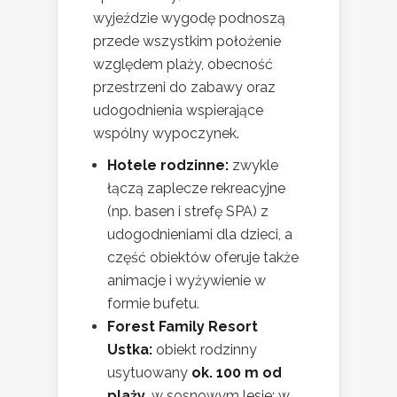
wyjeździe wygodę podnoszą
przede wszystkim położenie
względem plaży, obecność
przestrzeni do zabawy oraz
udogodnienia wspierające
wspólny wypoczynek.
Hotele rodzinne:
zwykle
łączą zaplecze rekreacyjne
(np. basen i strefę SPA) z
udogodnieniami dla dzieci, a
część obiektów oferuje także
animacje i wyżywienie w
formie bufetu.
Forest Family Resort
Ustka:
obiekt rodzinny
usytuowany
ok. 100 m od
plaży
, w sosnowym lesie; w