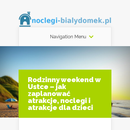
Navigation Menu
Rodzinny weekend w
Ustce – jak
zaplanować
atrakcje, noclegi i
atrakcje dla dzieci