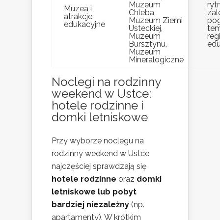
Muzeum
ryt
Muzea i
Chleba,
zal
atrakcje
Muzeum Ziemi
pog
edukacyjne
Usteckiej,
te
Muzeum
reg
Bursztynu,
edu
Muzeum
Mineralogiczne
Noclegi na rodzinny
weekend w Ustce:
hotele rodzinne i
domki letniskowe
Przy wyborze noclegu na
rodzinny weekend w Ustce
najczęściej sprawdzają się
hotele rodzinne
oraz
domki
letniskowe lub pobyt
bardziej niezależny
(np.
apartamenty). W krótkim