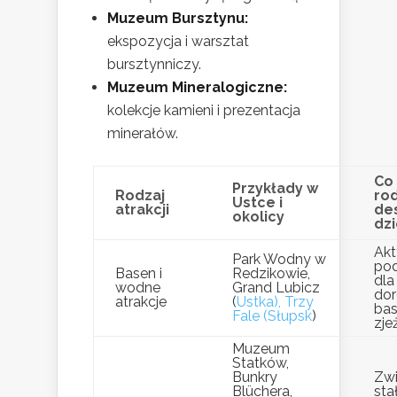
Muzeum Bursztynu:
ekspozycja i warsztat
bursztynniczy.
Muzeum Mineralogiczne:
kolekcje kamieni i prezentacja
minerałów.
Co
Przykłady w
Rodzaj
rod
Ustce i
atrakcji
de
okolicy
dz
Ak
Park Wodny w
po
Basen i
Redzikowie,
dla 
wodne
Grand Lubicz
dor
atrakcje
(
Ustka), Trzy
bas
Fale (Słupsk
)
zje
Muzeum
Statków,
Bunkry
Zwi
Blüchera,
sta